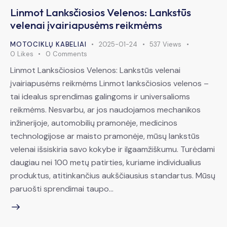
Linmot Lanksčiosios Velenos: Lankstūs
velenai įvairiapusėms reikmėms
MOTOCIKLŲ KABELIAI
2025-01-24
537
Views
0
Likes
0
Comments
Linmot Lanksčiosios Velenos: Lankstūs velenai
įvairiapusėms reikmėms Linmot lanksčiosios velenos –
tai idealus sprendimas galingoms ir universalioms
reikmėms. Nesvarbu, ar jos naudojamos mechanikos
inžinerijoje, automobilių pramonėje, medicinos
technologijose ar maisto pramonėje, mūsų lankstūs
velenai išsiskiria savo kokybe ir ilgaamžiškumu. Turėdami
daugiau nei 100 metų patirties, kuriame individualius
produktus, atitinkančius aukščiausius standartus. Mūsų
paruošti sprendimai taupo…