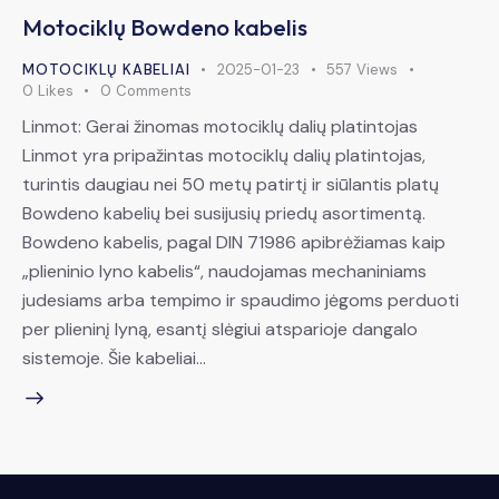
Motociklų Bowdeno kabelis
MOTOCIKLŲ KABELIAI
2025-01-23
557
Views
0
Likes
0
Comments
Linmot: Gerai žinomas motociklų dalių platintojas
Linmot yra pripažintas motociklų dalių platintojas,
turintis daugiau nei 50 metų patirtį ir siūlantis platų
Bowdeno kabelių bei susijusių priedų asortimentą.
Bowdeno kabelis, pagal DIN 71986 apibrėžiamas kaip
„plieninio lyno kabelis“, naudojamas mechaniniams
judesiams arba tempimo ir spaudimo jėgoms perduoti
per plieninį lyną, esantį slėgiui atsparioje dangalo
sistemoje. Šie kabeliai…