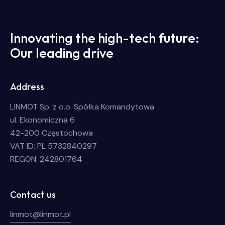
Innovating the high-tech future:
Our leading drive
Address
LINMOT Sp. z o.o. Spółka Komandytowa
ul. Ekonomiczna 6
42-200 Częstochowa
VAT ID: PL 5732840297
REGON: 242801764
Contact us
linmot@linmot.pl