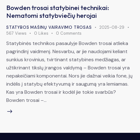
Bowden trosai statybinei technikai:
Nematomi statybviečių herojai
STATYBOS MAŠINŲ VAIRAVIMO TROSAS
2025-08-29
567
Views
0
Likes
0
Comments
Statybinės technikos pasaulyje Bowden trosai atlieka
pagrindinį vaidmenį. Nesvarbu, ar jie naudojami keliant
sunkius krovinius, tvirtinant statybines medžiagas, ar
užtikrinant tikslų įrangos valdymą – Bowden trosai yra
nepakeičiami komponentai. Nors jie dažnai veikia fone, jų
indėlis į statybų efektyvumą ir saugumą yra lemiamas.
Kas yra Bowden trosai ir kodėl jie tokie svarbūs?
Bowden trosai –…