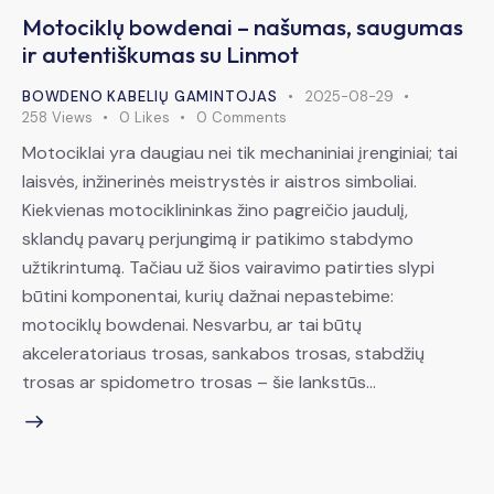
Motociklų bowdenai – našumas, saugumas
ir autentiškumas su Linmot
BOWDENO KABELIŲ GAMINTOJAS
2025-08-29
258
Views
0
Likes
0
Comments
Motociklai yra daugiau nei tik mechaniniai įrenginiai; tai
laisvės, inžinerinės meistrystės ir aistros simboliai.
Kiekvienas motociklininkas žino pagreičio jaudulį,
sklandų pavarų perjungimą ir patikimo stabdymo
užtikrintumą. Tačiau už šios vairavimo patirties slypi
būtini komponentai, kurių dažnai nepastebime:
motociklų bowdenai. Nesvarbu, ar tai būtų
akceleratoriaus trosas, sankabos trosas, stabdžių
trosas ar spidometro trosas – šie lankstūs…