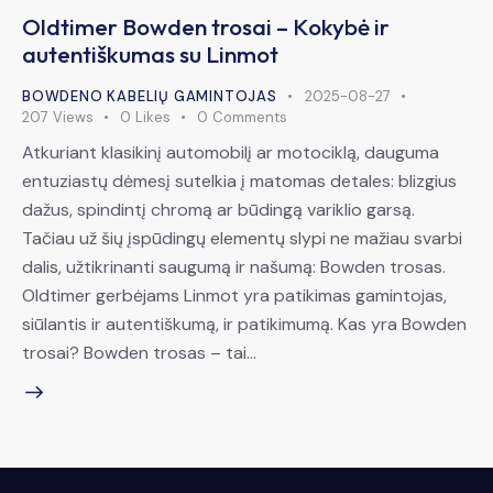
Oldtimer Bowden trosai – Kokybė ir
autentiškumas su Linmot
BOWDENO KABELIŲ GAMINTOJAS
2025-08-27
207
Views
0
Likes
0
Comments
Atkuriant klasikinį automobilį ar motociklą, dauguma
entuziastų dėmesį sutelkia į matomas detales: blizgius
dažus, spindintį chromą ar būdingą variklio garsą.
Tačiau už šių įspūdingų elementų slypi ne mažiau svarbi
dalis, užtikrinanti saugumą ir našumą: Bowden trosas.
Oldtimer gerbėjams Linmot yra patikimas gamintojas,
siūlantis ir autentiškumą, ir patikimumą. Kas yra Bowden
trosai? Bowden trosas – tai…