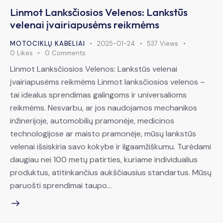
Linmot Lanksčiosios Velenos: Lankstūs
velenai įvairiapusėms reikmėms
MOTOCIKLŲ KABELIAI
2025-01-24
537
Views
0
Likes
0
Comments
Linmot Lanksčiosios Velenos: Lankstūs velenai
įvairiapusėms reikmėms Linmot lanksčiosios velenos –
tai idealus sprendimas galingoms ir universalioms
reikmėms. Nesvarbu, ar jos naudojamos mechanikos
inžinerijoje, automobilių pramonėje, medicinos
technologijose ar maisto pramonėje, mūsų lankstūs
velenai išsiskiria savo kokybe ir ilgaamžiškumu. Turėdami
daugiau nei 100 metų patirties, kuriame individualius
produktus, atitinkančius aukščiausius standartus. Mūsų
paruošti sprendimai taupo…