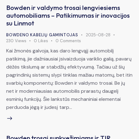
Bowden ir valdymo trosai lengviesiems
automobiliams – Patikimumas ir inovacijos
su Linmot
BOWDENO KABELIŲ GAMINTOJAS
2025-08-28
230
Views
0
Likes
0
Comments
Kai žmonės galvoja, kas daro lengvąjį automobilį
patikimą, jie dažniausiai įsivaizduoja variklio galią, pavarų
dėžės tikslumą ar stabdžių efektyvumą. Tačiau už šių
pagrindinių sistemų slypi tinklas mažiau matomų, bet itin
svarbių komponentų: Bowden ir valdymo trosai. Be jų
net ir moderniausias automobilis prarastų daugelį
esminių funkcijų. Šie lankstūs mechaniniai elementai
perduoda jėgą ir judesį tarp…
Bowden trosai sunkvežimiams ir TIR