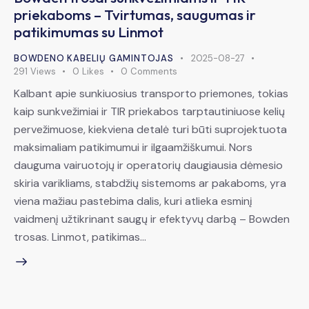
priekaboms – Tvirtumas, saugumas ir
patikimumas su Linmot
BOWDENO KABELIŲ GAMINTOJAS
2025-08-27
291
Views
0
Likes
0
Comments
Kalbant apie sunkiuosius transporto priemones, tokias
kaip sunkvežimiai ir TIR priekabos tarptautiniuose kelių
pervežimuose, kiekviena detalė turi būti suprojektuota
maksimaliam patikimumui ir ilgaamžiškumui. Nors
dauguma vairuotojų ir operatorių daugiausia dėmesio
skiria varikliams, stabdžių sistemoms ar pakaboms, yra
viena mažiau pastebima dalis, kuri atlieka esminį
vaidmenį užtikrinant saugų ir efektyvų darbą – Bowden
trosas. Linmot, patikimas…