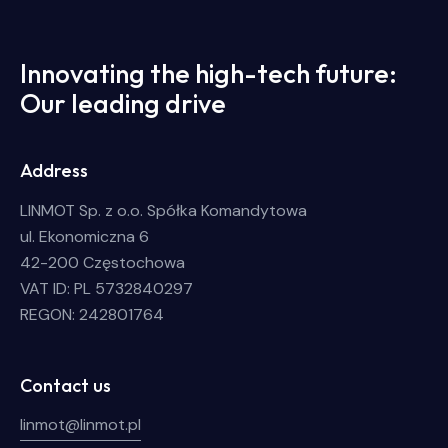
Innovating the high-tech future:
Our leading drive
Address
LINMOT Sp. z o.o. Spółka Komandytowa
ul. Ekonomiczna 6
42-200 Częstochowa
VAT ID: PL 5732840297
REGON: 242801764
Contact us
linmot@linmot.pl