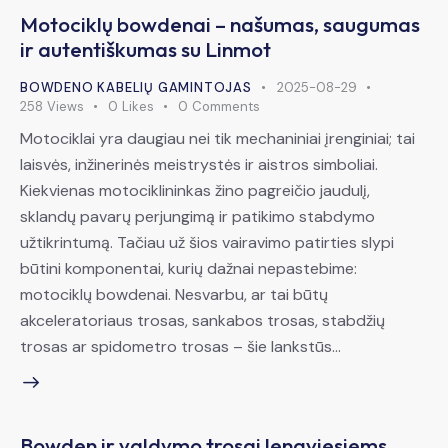
Motociklų bowdenai – našumas, saugumas
ir autentiškumas su Linmot
BOWDENO KABELIŲ GAMINTOJAS
2025-08-29
258
Views
0
Likes
0
Comments
Motociklai yra daugiau nei tik mechaniniai įrenginiai; tai
laisvės, inžinerinės meistrystės ir aistros simboliai.
Kiekvienas motociklininkas žino pagreičio jaudulį,
sklandų pavarų perjungimą ir patikimo stabdymo
užtikrintumą. Tačiau už šios vairavimo patirties slypi
būtini komponentai, kurių dažnai nepastebime:
motociklų bowdenai. Nesvarbu, ar tai būtų
akceleratoriaus trosas, sankabos trosas, stabdžių
trosas ar spidometro trosas – šie lankstūs…
Bowden ir valdymo trosai lengviesiems