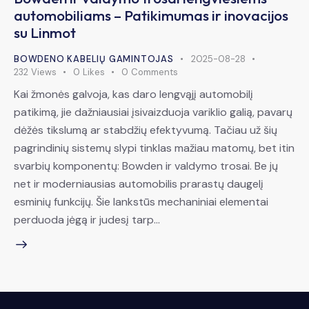
automobiliams – Patikimumas ir inovacijos
su Linmot
BOWDENO KABELIŲ GAMINTOJAS
2025-08-28
232
Views
0
Likes
0
Comments
Kai žmonės galvoja, kas daro lengvąjį automobilį
patikimą, jie dažniausiai įsivaizduoja variklio galią, pavarų
dėžės tikslumą ar stabdžių efektyvumą. Tačiau už šių
pagrindinių sistemų slypi tinklas mažiau matomų, bet itin
svarbių komponentų: Bowden ir valdymo trosai. Be jų
net ir moderniausias automobilis prarastų daugelį
esminių funkcijų. Šie lankstūs mechaniniai elementai
perduoda jėgą ir judesį tarp…