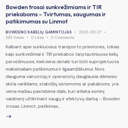
Bowden trosai sunkvežimiams ir TIR
priekaboms – Tvirtumas, saugumas ir
patikimumas su Linmot
BOWDENO KABELIŲ GAMINTOJAS
2025-08-27
293
Views
0
Likes
0
Comments
Kalbant apie sunkiuosius transporto priemones, tokias
kaip sunkvežimiai ir TIR priekabos tarptautiniuose kelių
pervežimuose, kiekviena detalė turi būti suprojektuota
maksimaliam patikimumui ir ilgaamžiškumui. Nors
dauguma vairuotojų ir operatorių daugiausia dėmesio
skiria varikliams, stabdžių sistemoms ar pakaboms, yra
viena mažiau pastebima dalis, kuri atlieka esminį
vaidmenį užtikrinant saugų ir efektyvų darbą – Bowden
trosas. Linmot, patikimas…