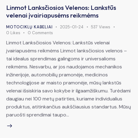
Linmot Lanksčiosios Velenos: Lankstūs
velenai įvairiapusėms reikmėms
MOTOCIKLŲ KABELIAI
2025-01-24
537
Views
0
Likes
0
Comments
Linmot Lanksčiosios Velenos: Lankstūs velenai
įvairiapusėms reikmėms Linmot lanksčiosios velenos –
tai idealus sprendimas galingoms ir universalioms
reikmėms. Nesvarbu, ar jos naudojamos mechanikos
inžinerijoje, automobilių pramonėje, medicinos
technologijose ar maisto pramonėje, mūsų lankstūs
velenai išsiskiria savo kokybe ir ilgaamžiškumu. Turėdami
daugiau nei 100 metų patirties, kuriame individualius
produktus, atitinkančius aukščiausius standartus. Mūsų
paruošti sprendimai taupo…