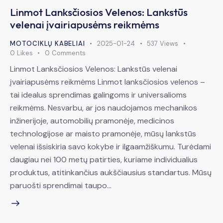
Linmot Lanksčiosios Velenos: Lankstūs
velenai įvairiapusėms reikmėms
MOTOCIKLŲ KABELIAI
2025-01-24
537
Views
0
Likes
0
Comments
Linmot Lanksčiosios Velenos: Lankstūs velenai
įvairiapusėms reikmėms Linmot lanksčiosios velenos –
tai idealus sprendimas galingoms ir universalioms
reikmėms. Nesvarbu, ar jos naudojamos mechanikos
inžinerijoje, automobilių pramonėje, medicinos
technologijose ar maisto pramonėje, mūsų lankstūs
velenai išsiskiria savo kokybe ir ilgaamžiškumu. Turėdami
daugiau nei 100 metų patirties, kuriame individualius
produktus, atitinkančius aukščiausius standartus. Mūsų
paruošti sprendimai taupo…