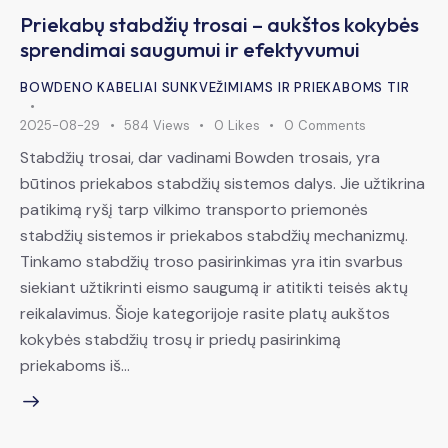
Priekabų stabdžių trosai – aukštos kokybės
sprendimai saugumui ir efektyvumui
BOWDENO KABELIAI SUNKVEŽIMIAMS IR PRIEKABOMS TIR
2025-08-29
584
Views
0
Likes
0
Comments
Stabdžių trosai, dar vadinami Bowden trosais, yra
būtinos priekabos stabdžių sistemos dalys. Jie užtikrina
patikimą ryšį tarp vilkimo transporto priemonės
stabdžių sistemos ir priekabos stabdžių mechanizmų.
Tinkamo stabdžių troso pasirinkimas yra itin svarbus
siekiant užtikrinti eismo saugumą ir atitikti teisės aktų
reikalavimus. Šioje kategorijoje rasite platų aukštos
kokybės stabdžių trosų ir priedų pasirinkimą
priekaboms iš…